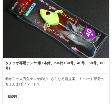
タチウオ専用テンヤ 爆 1本針、2本針 (30号、40号、50号、60
号)
船からの太刀魚テンヤ釣りにさらなる新提案！！ ヘッド部分の
ちょんまげプレートで…
疑似餌