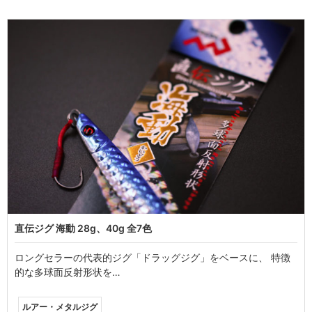
直伝ジグ 海動 28g、40g 全7色
ロングセラーの代表的ジグ「ドラッグジグ」をベースに、 特徴
的な多球面反射形状を…
ルアー・メタルジグ