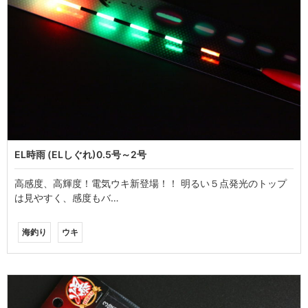
EL時雨 (ELしぐれ)0.5号～2号
高感度、高輝度！電気ウキ新登場！！ 明るい５点発光のトップ
は見やすく、感度もバ…
海釣り
ウキ