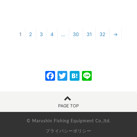
1
2
3
4
…
30
31
32
→
F
T
H
Li
a
w
at
n
c
itt
e
e
e
er
n
PAGE TOP
b
a
o
© Marushin Fishing Equipment Co.,ltd.
プライバシーポリシー
o