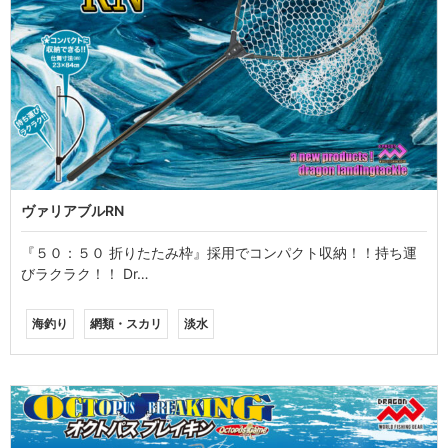
ヴァリアブルRN
『５０：５０ 折りたたみ枠』採用でコンパクト収納！！持ち運
びラクラク！！ Dr…
海釣り
網類・スカリ
淡水