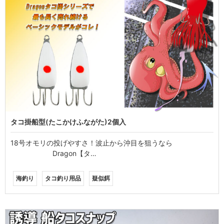
タコ掛船型(たこかけふながた)2個入
18号オモリの投げやすさ！波止から沖目を狙うなら
Dragon【タ…
海釣り
タコ釣り用品
疑似餌