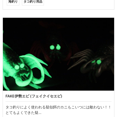
海釣り
タコ釣り用品
FAKE伊勢エビ (フェイクイセエビ)
タコ釣りによく使われる疑似餌のカニもこいつには敵わない！！
とてもよくできた疑…