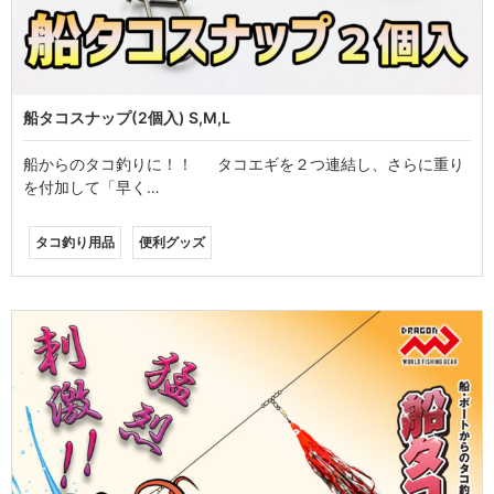
船タコスナップ(2個入) S,M,L
船からのタコ釣りに！！ タコエギを２つ連結し、さらに重り
を付加して「早く…
タコ釣り用品
便利グッズ