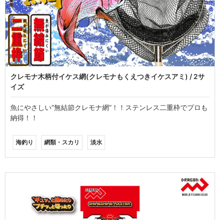
クレモナ木柄付イケス網(クレモナもくえつきイケスアミ) / 2サ
イズ
魚にやさしい”無結節クレモナ網”！！ステンレス二重枠でプロも
納得！！
海釣り
網類・スカリ
淡水