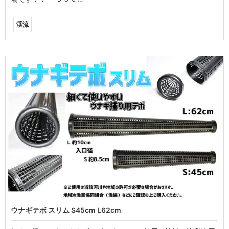
渓流
ウナギテボ スリム S45cm L62cm