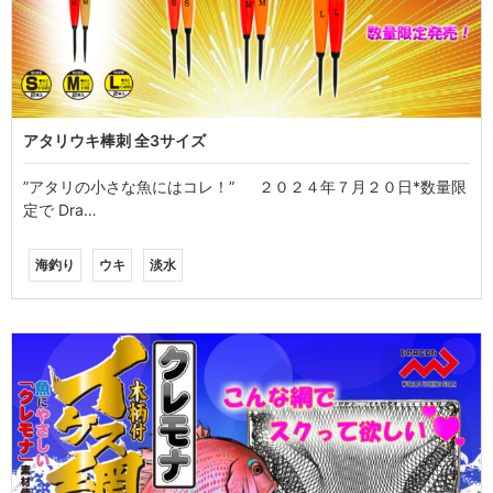
アタリウキ棒刺 全3サイズ
”アタリの小さな魚にはコレ！” ２０２４年７月２０日*数量限
定で Dra…
海釣り
ウキ
淡水