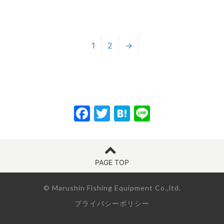
1
2
→
F
T
H
Li
a
w
at
n
c
itt
e
e
e
er
n
PAGE TOP
b
a
© Marushin Fishing Equipment Co.,ltd.
o
プライバシーポリシー
o