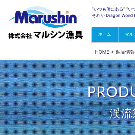
“いつも傍にある” ”
それが Dragon Wor
ホーム
マル
お知
イベ
メデ
HOME
>
製品情報
PRODU
渓流