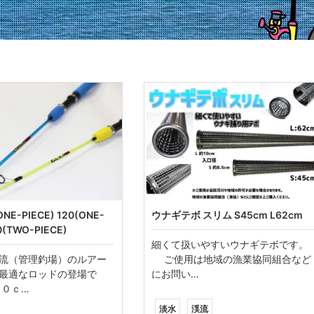
ONE-PIECE) 120(ONE-
ウナギテボ スリム S45cm L62cm
0(TWO-PIECE)
細くて扱いやすいウナギテボです。
流（管理釣場）のルアー
ご使用は地域の漁業協同組合など
最適なロッドの登場で
にお問い…
０ｃ…
淡水
渓流