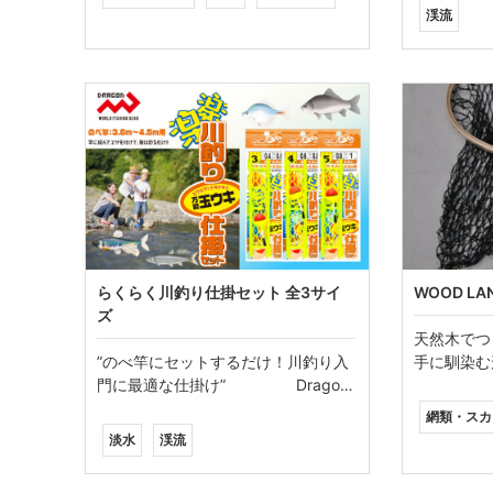
渓流
らくらく川釣り仕掛セット 全3サイ
WOOD LAND
ズ
天然木でつ
”のべ竿にセットするだけ！川釣り入
手に馴染む
門に最適な仕掛け” Drago…
網類・スカ
淡水
渓流