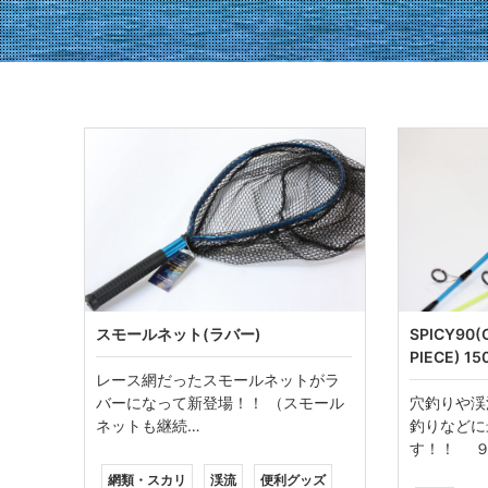
スモールネット(ラバー)
SPICY90(
PIECE) 15
レース網だったスモールネットがラ
バーになって新登場！！ （スモール
穴釣りや渓
ネットも継続…
釣りなどに
す！！ ９
網類・スカリ
渓流
便利グッズ