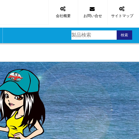
会社概要
お問い合せ
サイトマップ
検索
区
スッテ
タルジグ
品
リ
材
材
材
材