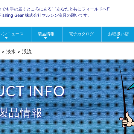
いつでも手の届くところにある” “あなたと共にフィールドへ!”
ld Fishing Gear 株式会社マルシン漁具の願いです。
シンニュース
製品情報
電子カタログ
お取扱い店
らせ
ントニュース
ィア掲載
海釣り
淡水
グッズ
ロッド・リール
季節商材
おすすめ製品情報
人気製品情報
北海道地区
東北地区
関東地区
甲信越地区
北陸地区
中部東海地区
近畿地区
中国地区
四国地区
九州・沖縄地
コマセカゴ
イカエギ・
ルアー・メ
ウキ
タコ釣り用
仕掛
網類・スカ
渓流
バス
便利グッズ
疑似餌
春の季節商
夏の季節商
秋の季節商
冬の季節商
>
淡水
>
渓流
CT INFO
製品情報