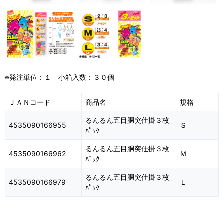
※発注単位：１ 小箱入数：３０個
ＪＡＮコード
商品名
規格
るんるん五目胴突仕掛３枚
4535090166955
Ｓ
ﾊﾟｯｸ
るんるん五目胴突仕掛３枚
4535090166962
Ｍ
ﾊﾟｯｸ
るんるん五目胴突仕掛３枚
4535090166979
Ｌ
ﾊﾟｯｸ