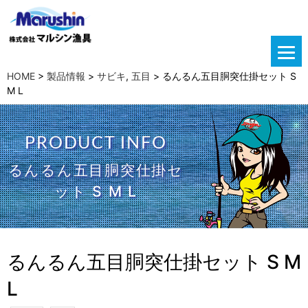
HOME
>
製品情報
>
サビキ
,
五目
>
るんるん五目胴突仕掛セット S
M L
PRODUCT INFO
るんるん五目胴突仕掛セ
ット S M L
るんるん五目胴突仕掛セット S M
L