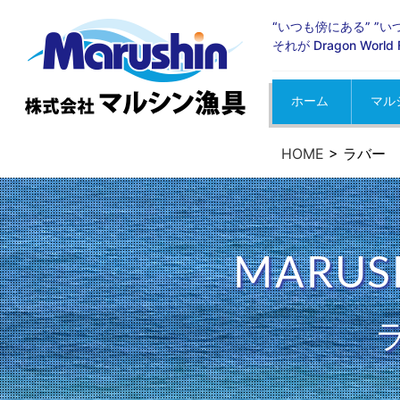
“いつも傍にある” ”
それが Dragon Wor
ホーム
マル
お知
イベ
メデ
HOME
>
ラバー
MARUS