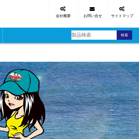
会社概要
お問い合せ
サイトマップ
検索
区
スッテ
タルジグ
品
リ
材
材
材
材