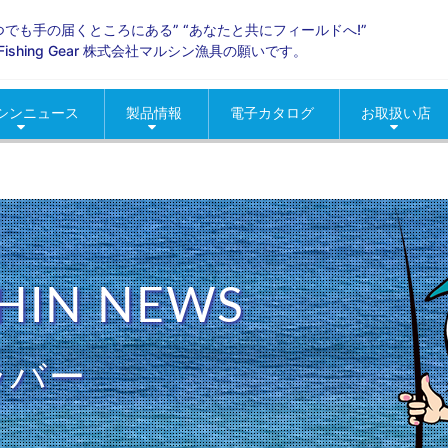
いつでも手の届くところにある” “あなたと共にフィールドへ!”
ld Fishing Gear 株式会社マルシン漁具の願いです。
シンニュース
製品情報
電子カタログ
お取扱い店
らせ
ントニュース
ィア掲載
海釣り
淡水
グッズ
ロッド・リール
季節商材
おすすめ製品情報
人気製品情報
北海道地区
東北地区
関東地区
甲信越地区
北陸地区
中部東海地区
近畿地区
中国地区
四国地区
九州・沖縄地
コマセカゴ
イカエギ・
ルアー・メ
ウキ
タコ釣り用
仕掛
網類・スカ
渓流
バス
便利グッズ
疑似餌
春の季節商
夏の季節商
秋の季節商
冬の季節商
HIN NEWS
ラバー