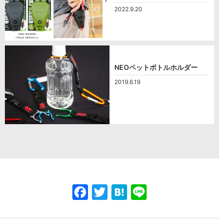
2022.9.20
NEOペットボトルホルダー
2019.6.19
F
T
H
Li
a
w
at
n