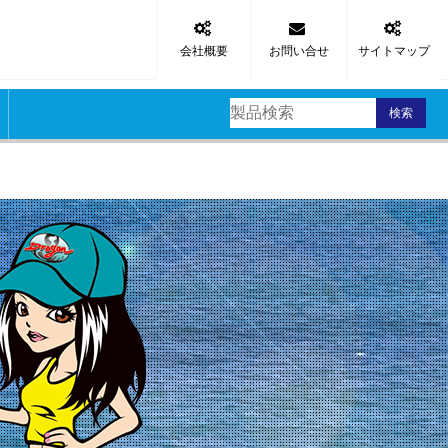
会社概要
お問い合せ
サイトマップ
検索
区
スッテ
タルジグ
品
リ
材
材
材
材