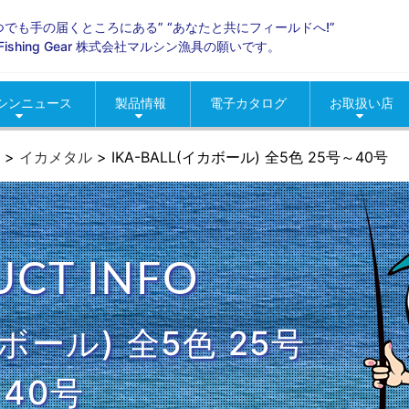
いつでも手の届くところにある” “あなたと共にフィールドへ!”
ld Fishing Gear 株式会社マルシン漁具の願いです。
シンニュース
製品情報
電子カタログ
お取扱い店
らせ
ントニュース
ィア掲載
海釣り
淡水
グッズ
ロッド・リール
季節商材
おすすめ製品情報
人気製品情報
北海道地区
東北地区
関東地区
甲信越地区
北陸地区
中部東海地区
近畿地区
中国地区
四国地区
九州・沖縄地
コマセカゴ
イカエギ・
ルアー・メ
ウキ
タコ釣り用
仕掛
網類・スカ
渓流
バス
便利グッズ
疑似餌
春の季節商
夏の季節商
秋の季節商
冬の季節商
>
イカメタル
>
IKA-BALL(イカボール) 全5色 25号～40号
CT INFO
カボール) 全5色 25号
40号