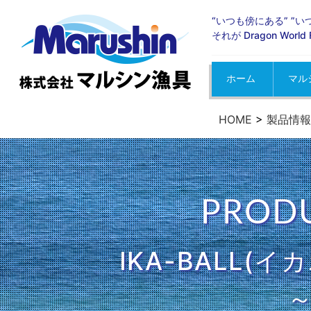
“いつも傍にある” ”
それが Dragon Wor
ホーム
マル
お知
イベ
メデ
HOME
>
製品情報
PRODU
IKA-BALL(イ
～