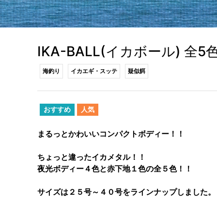
IKA-BALL(イカボール) 全5
海釣り
イカエギ・スッテ
疑似餌
おすすめ
人気
まるっとかわいいコンパクトボディー！！
ちょっと違ったイカメタル！！
夜光ボディー４色と赤下地１色の全５色！！
サイズは２５号～４０号をラインナップしました。