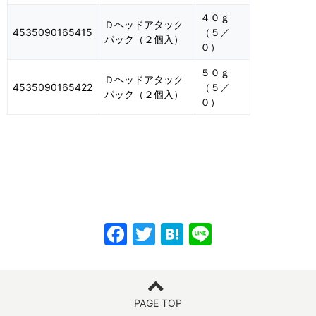
４０ｇ
Ｄヘッドアタック
4535090165415
（５／
パック（２個入）
０）
５０ｇ
Ｄヘッドアタック
4535090165422
（５／
パック（２個入）
０）
F
T
H
Li
a
w
at
n
c
itt
e
e
e
er
n
PAGE TOP