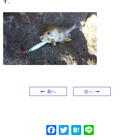
す。
前へ
次へ
F
T
H
Li
a
w
at
n