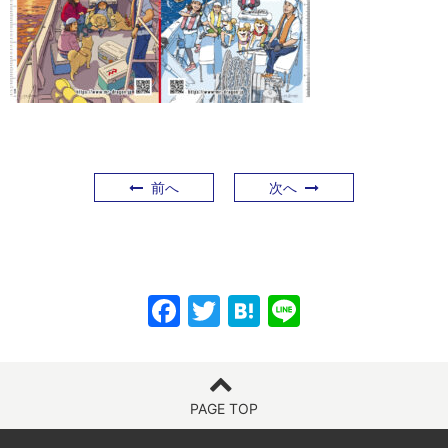
前へ
次へ
F
T
H
Li
a
w
at
n
c
itt
e
e
e
er
n
PAGE TOP
b
a