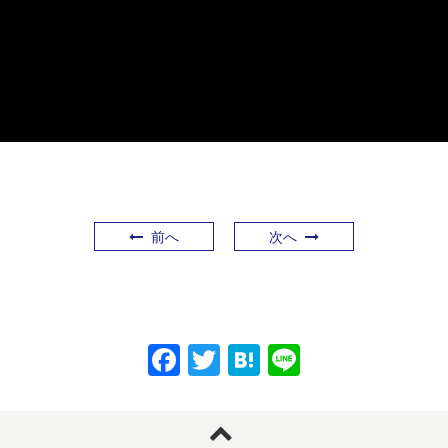
前へ
次へ
F
T
H
Li
a
w
at
n
c
itt
e
e