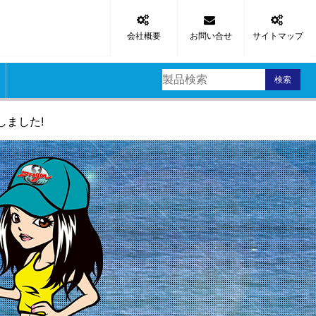
会社概要
お問い合せ
サイトマップ
検索
区
スッテ
タルジグ
品
リ
材
材
材
材
しました!