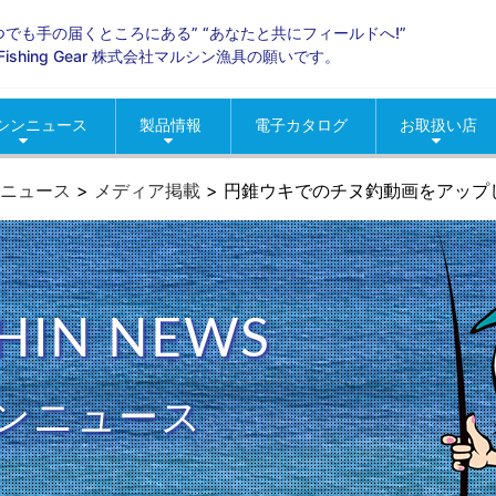
いつでも手の届くところにある” “あなたと共にフィールドへ!”
ld Fishing Gear 株式会社マルシン漁具の願いです。
シンニュース
製品情報
電子カタログ
お取扱い店
らせ
ントニュース
ィア掲載
海釣り
淡水
グッズ
ロッド・リール
季節商材
おすすめ製品情報
人気製品情報
北海道地区
東北地区
関東地区
甲信越地区
北陸地区
中部東海地区
近畿地区
中国地区
四国地区
九州・沖縄地
コマセカゴ
イカエギ・
ルアー・メ
ウキ
タコ釣り用
仕掛
網類・スカ
渓流
バス
便利グッズ
疑似餌
春の季節商
夏の季節商
秋の季節商
冬の季節商
ニュース
>
メディア掲載
>
円錐ウキでのチヌ釣動画をアップ
HIN NEWS
ンニュース