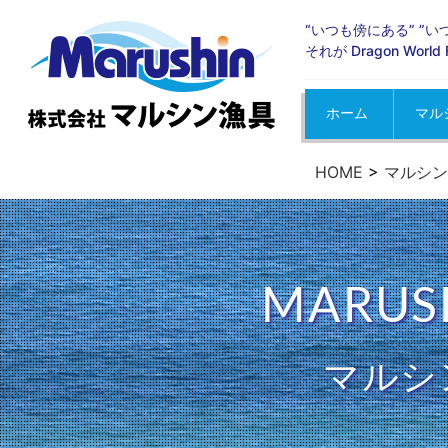
“いつも傍にある” ”
それが Dragon Wor
ホーム
マル
お知
イベ
メデ
HOME
>
マルシン
MARUS
マルシ