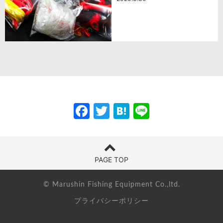
F
T
H
Li
a
w
at
n
c
itt
e
e
e
er
n
PAGE TOP
b
a
o
© Marushin Fishing Equipment Co.,ltd.
プライバシーポリシー
o
k