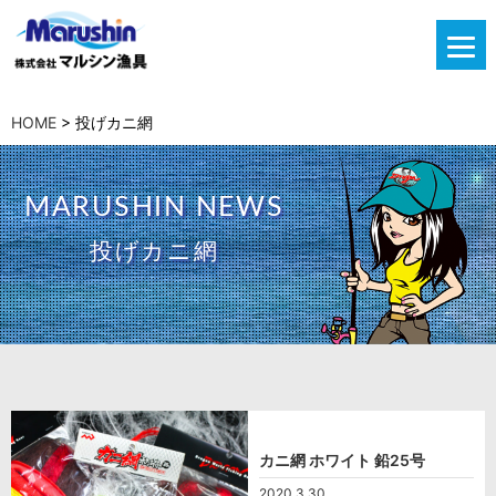
HOME
>
投げカニ網
MARUSHIN NEWS
投げカニ網
カニ網 ホワイト 鉛25号
2020.3.30