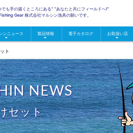
いつでも手の届くところにある” “あなたと共にフィールドへ!”
ld Fishing Gear 株式会社マルシン漁具の願いです。
シンニュース
製品情報
電子カタログ
お取扱い店
らせ
ントニュース
ィア掲載
海釣り
淡水
グッズ
ロッド・リール
季節商材
おすすめ製品情報
人気製品情報
北海道地区
東北地区
関東地区
甲信越地区
北陸地区
中部東海地区
近畿地区
中国地区
四国地区
九州・沖縄地
コマセカゴ
イカエギ・
ルアー・メ
ウキ
タコ釣り用
仕掛
網類・スカ
渓流
バス
便利グッズ
疑似餌
春の季節商
夏の季節商
秋の季節商
冬の季節商
ット
HIN NEWS
けセット