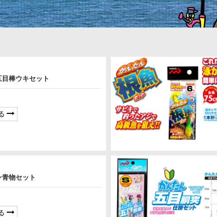
五目棒ウキセット
る
ン青物セット
る