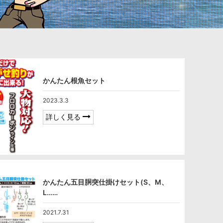
かんたん根魚セット
2023.3.3
詳しく見る
かんたん五目胴突仕掛けセット(S、M、
L……
2021.7.31