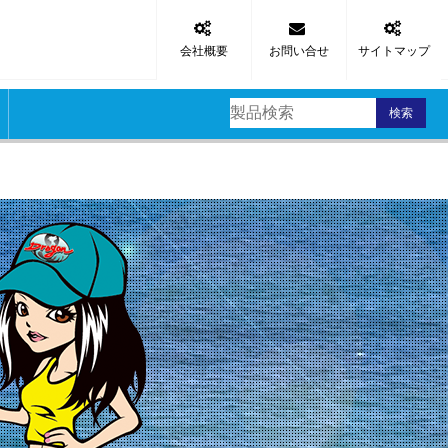
会社概要
お問い合せ
サイトマップ
検索
区
スッテ
タルジグ
品
リ
材
材
材
材