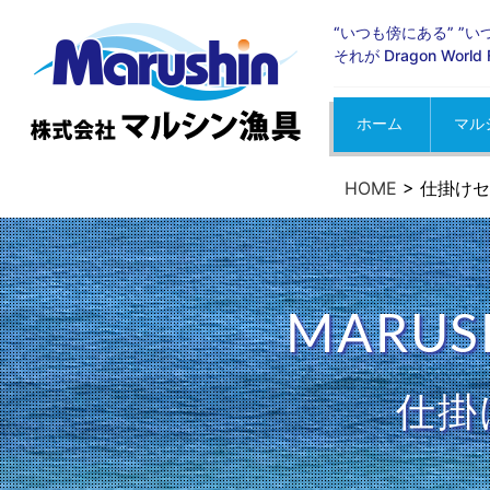
“いつも傍にある” ”
それが Dragon Wor
ホーム
マル
お知
イベ
メデ
HOME
>
仕掛けセ
MARUS
仕掛